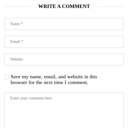
WRITE A COMMENT
Save my name, email, and website in this
browser for the next time I comment.