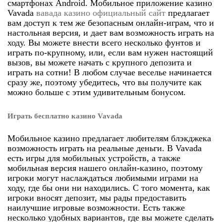
смартфонах Android. Мобильное приложение казино
Vavada
вавада казино официальный сайт
предлагает
вам доступ к тем же безопасным онлайн-играм, что и
настольная версия, и дает вам возможность играть на
ходу. Вы можете внести всего несколько фунтов и
играть по-крупному, или, если вам нужен настоящий
вызов, вы можете начать с крупного депозита и
играть на сотни! В любом случае веселье начинается
сразу же, поэтому убедитесь, что вы получите как
можно больше с этим удивительным бонусом.
Играть бесплатно казино Vavada
Мобильное казино предлагает любителям блэкджека
возможность играть на реальные деньги. В Vavada
есть игры для мобильных устройств, а также
мобильная версия нашего онлайн-казино, поэтому
игроки могут наслаждаться любимыми играми на
ходу, где бы они ни находились. С того момента, как
игроки вносят депозит, мы рады предоставить
наилучшие игровые возможности. Есть также
несколько удобных вариантов, где вы можете сделать