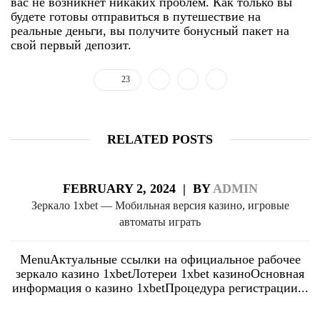
вас не возникнет никаких проблем. Как только вы
будете готовы отправиться в путешествие на
реальные деньги, вы получите бонусный пакет на
свой первый депозит.
23
RELATED POSTS
FEBRUARY 2, 2024
|
BY
ADMIN
Зеркало 1xbet — Мобильная версия казино, игровые
автоматы играть
MenuАктуальные ссылки на официальное рабочее
зеркало казино 1xbetЛотереи 1xbet казиноОсновная
информация о казино 1xbetПроцедура регистрации...