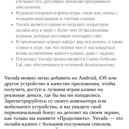
улучшает его, регулярно обновляя программное
обеспечение.
Игрокам понравятся флеш-игры, такие как спины с
большим выигрышем и счетчик спинов.
Vavada является одним из ведущих операторов
онлайн-игр в мире с более чем 10 миллионами
игроков, которые регулярно посещают сайт.
В приложении игроки найдут ряд игр казино, а также
ставки в игре, так что игроки могут наслаждаться
всеми волнениями живого казино, даже с ладони.
Поскольку Vavada предоставляется Casino Software
Ltd, оно обеспечивается отличной безопасностью.
Vavada можно легко добавить на Android, iOS или
другое устройство в качестве приложения, чтобы
получить доступ к лучшим играм казино на
реальные деньги, где бы вы ни находились.
Зарегистрируйтесь со своего компьютера или
мобильного устройства, и вы увидите свой
первоначальный бонус на депозит на своем экране,
как только вы нажмете «Продолжить». Vavada — это
онлайн-казино с большим послужным списком,