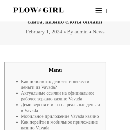
Toggle
Онлайн-казино Vavada | Рабочее зеркало
Navigation
сайта, казино слоты онлайн
February 1, 2024
By
admin
News
Menu
Как пополнить депозит и вывести
деньги из Vavada?
Актуальные ссылки на официальное
рабочее зеркало казино Vavada
Демо версия и игра на реальные деньги
в Vavada
Мобильное приложение Vavada казино
Как перейти в мобильное приложение
казино Vavada