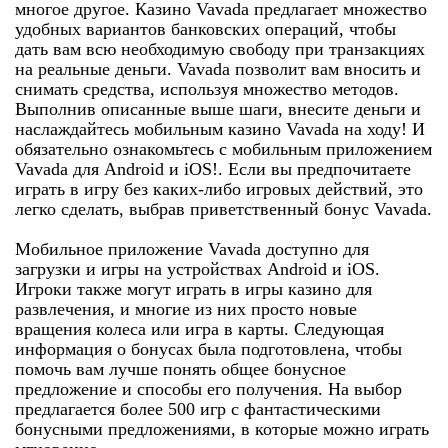
многое другое. Казино Vavada предлагает множество
удобных вариантов банковских операций, чтобы
дать вам всю необходимую свободу при транзакциях
на реальные деньги. Vavada позволит вам вносить и
снимать средства, используя множество методов.
Выполнив описанные выше шаги, внесите деньги и
наслаждайтесь мобильным казино Vavada на ходу! И
обязательно ознакомьтесь с мобильным приложением
Vavada для Android и iOS!. Если вы предпочитаете
играть в игру без каких-либо игровых действий, это
легко сделать, выбрав приветственный бонус Vavada.
Мобильное приложение Vavada доступно для
загрузки и игры на устройствах Android и iOS.
Игроки также могут играть в игры казино для
развлечения, и многие из них просто новые
вращения колеса или игра в карты. Следующая
информация о бонусах была подготовлена, чтобы
помочь вам лучше понять общее бонусное
предложение и способы его получения. На выбор
предлагается более 500 игр с фантастическими
бонусными предложениями, в которые можно играть