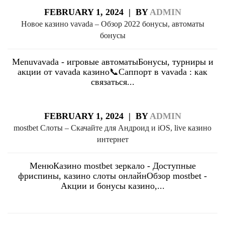
FEBRUARY 1, 2024
|
BY
ADMIN
Новое казино vavada – Обзор 2022 бонусы, автоматы
бонусы
Menuvavada - игровые автоматыБонусы, турниры и
акции от vavada казино📞Саппорт в vavada : как
связаться...
FEBRUARY 1, 2024
|
BY
ADMIN
mostbet Слоты – Скачайте для Андроид и iOS, live казино
интернет
МенюКазино mostbet зеркало - Доступные
фриспины, казино слоты онлайнОбзор mostbet -
Акции и бонусы казино,...